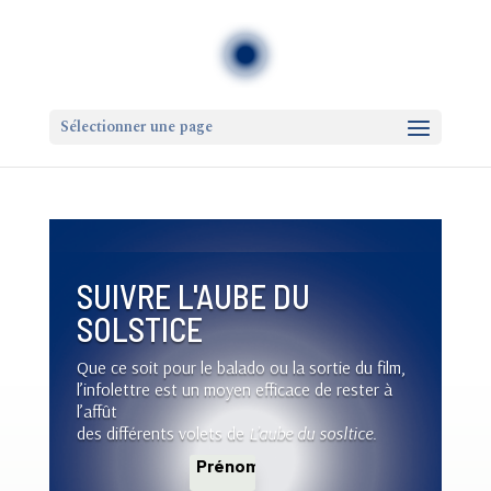
Sélectionner une page
SUIVRE L'AUBE DU
SOLSTICE
Que ce soit pour le balado ou la sortie du film,
l’infolettre est un moyen efficace de rester à
l’affût
des différents volets de
L’aube du sosltice
.